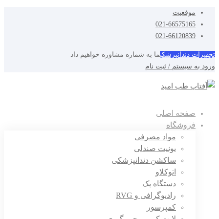
موقعیت
021-66575165
021-66120839
تجهیزات دندانپزشکی
ما به شماره مشاوره خواهیم داد
ورود به سیستم / ثبت نام
صفحه اصلی
فروشگاه
مواد مصرفی
یونیت صندلی
ساکشن دندانپزشکی
اتوکلاو
دستگاه پک
رادیوگرافی و RVG
کمپرسور
لایت کیور و جرمگیری