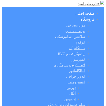
صفحه اصلی
فروشگاه
مواد مصرفی
یونیت صندلی
ساکشن دندانپزشکی
اتوکلاو
دستگاه پک
رادیوگرافی و RVG
کمپرسور
لایت کیور و جرمگیری
آمالگاماتور
اندو و جراحی
اینسترومنت
توربین
آنگل
ایرموتور
سایر تجهیزات دندانپزشکی