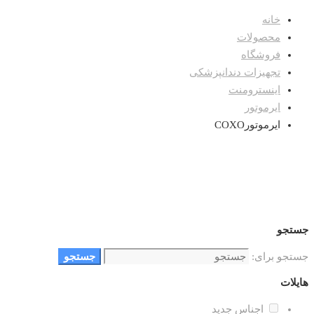
خانه
محصولات
فروشگاه
تجهیزات دندانپزشکی
اینسترومنت
ایرموتور
ایرموتورCOXO
جستجو
جستجو برای:
جستجو
هایلات
اجناس جدید