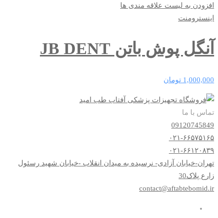
افزودن به لیست علاقه مندی ها
اینسترومنت
آنگل پوش باتن JB DENT
1,000,000
تومان
تماس با ما
09120745849
۰۲۱-۶۶۵۷۵۱۶۵
۰۲۱-۶۶۱۲۰۸۳۹
تهران-خیابان آزادی- نرسیده به میدان انقلاب -خیابان شهید رسئول
زارع پلاک30
contact@aftabtebomid.ir