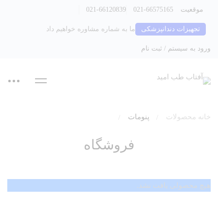
موقعیت
021-66575165
021-66120839
تجهیزات دندانپزشکی
ما به شماره مشاوره خواهیم داد
ورود به سیستم / ثبت نام
خانه
محصولات
پنومات
فروشگاه
هیچ محصولی یافت نشد.