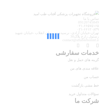
تماس با ما
09120745849
۰۲۱-۶۶۵۷۵۱۶۵
۰۲۱-۶۶۱۲۰۸۳۹
تهران-خیابان آزادی- نرسیده به میدان انقلاب -خیابان شهید
رسئول زارع پلاک30
contact@aftabtebomid.ir
خدمات سفارشی
گزینه های حمل و نقل
علاقه مندی های من
حساب من
خط مشی بازگشت
سؤالات متداول خرید
شرکت ما